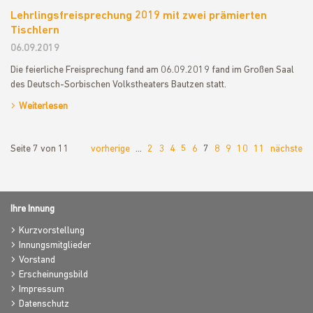
Lehrlingsfreisprechung 2019 mit zwei prämierten
Tischlern
06.09.2019
Die feierliche Freisprechung fand am 06.09.2019 fand im Großen Saal
des Deutsch-Sorbischen Volkstheaters Bautzen statt.
Weiterlesen
Seite 7 von 11
vorherige
…
2
3
4
5
6
7
8
9
10
11
nächste
Ihre Innung
Kurzvorstellung
Innungsmitglieder
Vorstand
Erscheinungsbild
Impressum
Datenschutz