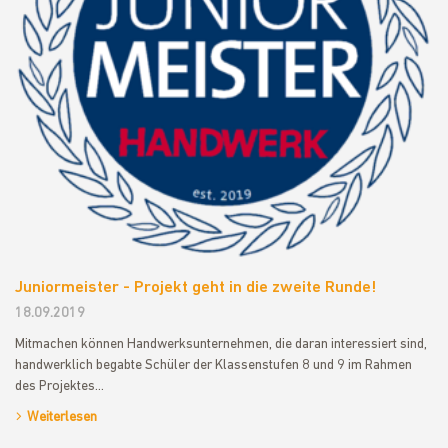
Juniormeister - Projekt geht in die zweite Runde!
18.09.2019
Mitmachen können Handwerksunternehmen, die daran interessiert sind,
handwerklich begabte Schüler der Klassenstufen 8 und 9 im Rahmen
des Projektes…
Weiterlesen