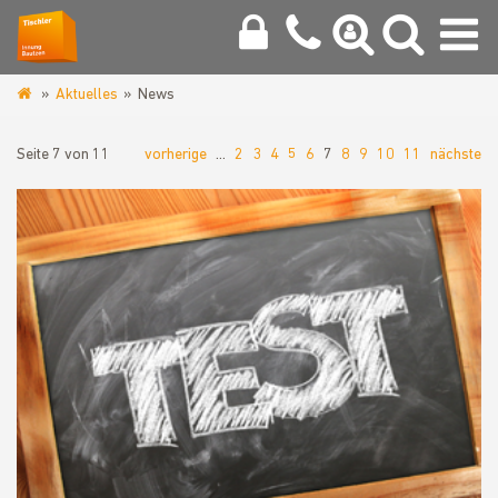
Aktuelles
News
www.tischlerinnung-
bautzen.de
Seite 7 von 11
vorherige
…
2
3
4
5
6
7
8
9
10
11
nächste