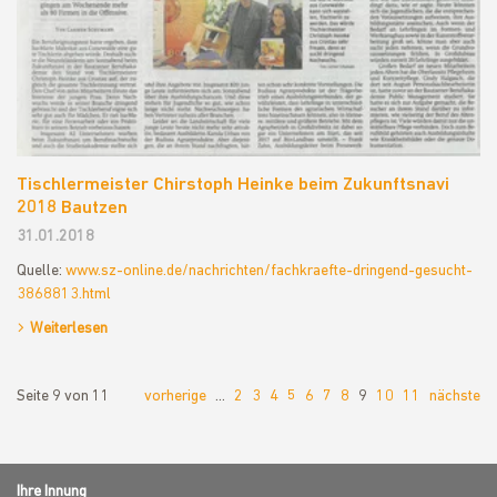
Tischlermeister Chirstoph Heinke beim Zukunftsnavi
2018 Bautzen
31.01.2018
Quelle:
www.sz-online.de/nachrichten/fachkraefte-dringend-gesucht-
3868813.html
Weiterlesen
Seite 9 von 11
vorherige
…
2
3
4
5
6
7
8
9
10
11
nächste
Ihre Innung