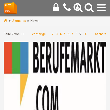
Aktuelles
News
www.tischlerinnung-
bautzen.de
Seite 9 von 11
vorherige
…
2
3
4
5
6
7
8
9
10
11
nächste