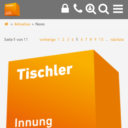
Aktuelles
News
www.tischlerinnung-
bautzen.de
Seite 5 von 11
vorherige
1
2
3
4
5
6
7
8
9
10
…
nächste