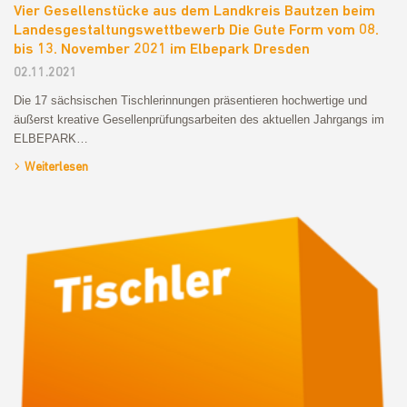
Vier Gesellenstücke aus dem Landkreis Bautzen beim
Landesgestaltungswettbewerb Die Gute Form vom 08.
bis 13. November 2021 im Elbepark Dresden
02.11.2021
Die 17 sächsischen Tischlerinnungen präsentieren hochwertige und
äußerst kreative Gesellenprüfungsarbeiten des aktuellen Jahrgangs im
ELBEPARK…
Weiterlesen