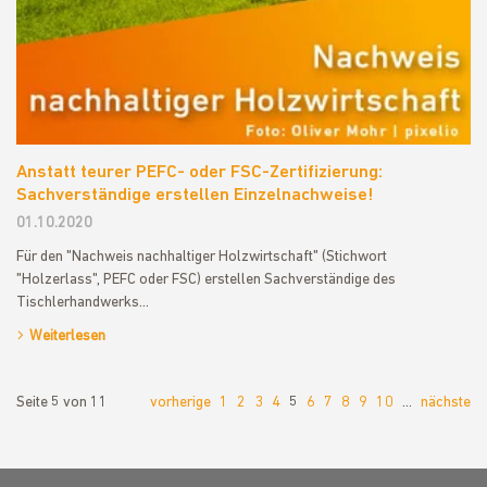
Anstatt teurer PEFC- oder FSC-Zertifizierung:
Sachverständige erstellen Einzelnachweise!
01.10.2020
Für den "Nachweis nachhaltiger Holzwirtschaft" (Stichwort
"Holzerlass", PEFC oder FSC) erstellen Sachverständige des
Tischlerhandwerks…
Weiterlesen
Seite 5 von 11
vorherige
1
2
3
4
5
6
7
8
9
10
…
nächste