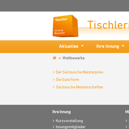
Tischle
Aktuelles
Ihre Innung
Wettbewerbe
www.tischlerinnung-
bautzen.de
Der Sächsische Meisterpreis
Die Gute Form
Sächsische Meisterschaften
Ihre Innung
Mi
Kurzvorstellung
Innungsmitglieder