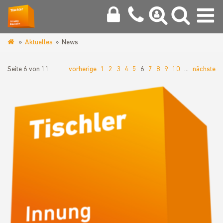
Aktuelles
News
www.tischlerinnung-
bautzen.de
Seite 6 von 11
vorherige
1
2
3
4
5
6
7
8
9
10
…
nächste