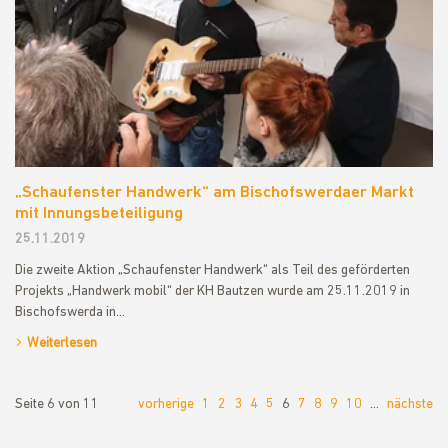
„Schaufenster Handwerk“ am Bischofswerdaer Markt
mit Innungsbeteiligung
25.11.2019
Die zweite Aktion „Schaufenster Handwerk“ als Teil des geförderten
Projekts „Handwerk mobil“ der KH Bautzen wurde am 25.11.2019 in
Bischofswerda in…
Weiterlesen
Seite 6 von 11
vorherige
1
2
3
4
5
6
7
8
9
10
…
nächste