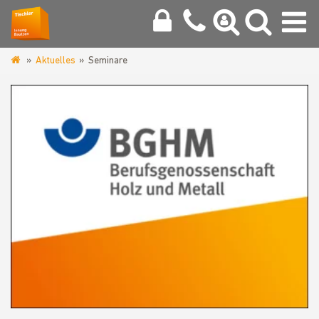
Aktuelles
Seminare
www.tischlerinnung-
bautzen.de