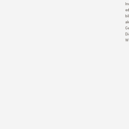
In
ed
bi
ak
Ge
Di
We