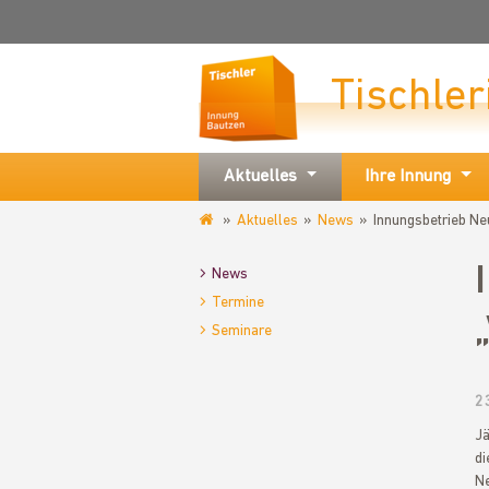
Tischle
Aktuelles
Ihre Innung
Aktuelles
News
Innungsbetrieb Ne
www.tischlerinnung-
bautzen.de
News
Termine
Seminare
2
Jä
di
Ne