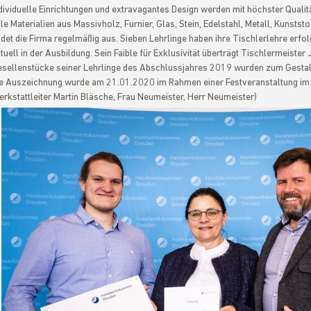
dividuelle Einrichtungen und extravagantes Design werden mit höchster Qualit
le Materialien aus Massivholz, Furnier, Glas, Stein, Edelstahl, Metall, Kunst
ldet die Firma regelmäßig aus. Sieben Lehrlinge haben ihre Tischlerlehre erfo
tuell in der Ausbildung. Sein Faible für Exklusivität überträgt Tischlermeister
sellenstücke seiner Lehrlinge des Abschlussjahres 2019 wurden zum Gestalt
e Auszeichnung wurde am 21.01.2020 im Rahmen einer Festveranstaltung im Hilt
rkstattleiter Martin Bläsche, Frau Neumeister, Herr Neumeister)