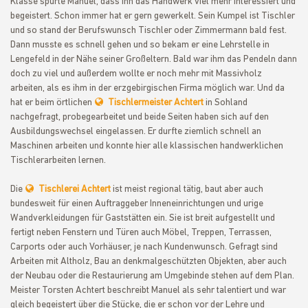
Klasse spürte Manuel, dass ihn das Handwerk viel mehr interessiert und
begeistert. Schon immer hat er gern gewerkelt. Sein Kumpel ist Tischler
und so stand der Berufswunsch Tischler oder Zimmermann bald fest.
Dann musste es schnell gehen und so bekam er eine Lehrstelle in
Lengefeld in der Nähe seiner Großeltern. Bald war ihm das Pendeln dann
doch zu viel und außerdem wollte er noch mehr mit Massivholz
arbeiten, als es ihm in der erzgebirgischen Firma möglich war. Und da
hat er beim örtlichen
Tischlermeister Achtert
in Sohland
nachgefragt, probegearbeitet und beide Seiten haben sich auf den
Ausbildungswechsel eingelassen. Er durfte ziemlich schnell an
Maschinen arbeiten und konnte hier alle klassischen handwerklichen
Tischlerarbeiten lernen.
Die
Tischlerei Achtert
ist meist regional tätig, baut aber auch
bundesweit für einen Auftraggeber Inneneinrichtungen und urige
Wandverkleidungen für Gaststätten ein. Sie ist breit aufgestellt und
fertigt neben Fenstern und Türen auch Möbel, Treppen, Terrassen,
Carports oder auch Vorhäuser, je nach Kundenwunsch. Gefragt sind
Arbeiten mit Altholz, Bau an denkmalgeschützten Objekten, aber auch
der Neubau oder die Restaurierung am Umgebinde stehen auf dem Plan.
Meister Torsten Achtert beschreibt Manuel als sehr talentiert und war
gleich begeistert über die Stücke, die er schon vor der Lehre und