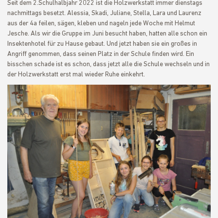
Seit dem 2.Schulhalbjahr 2022 ist die Holzwerkstatt immer dienstags
nachmittags besetzt. Alessia, Skadi, Juliane, Stella, Lara und Laurenz
aus der 4a feilen, sägen, kleben und nageln jede Woche mit Helmut
Jesche. Als wir die Gruppe im Juni besucht haben, hatten alle schon ein
Insektenhotel für zu Hause gebaut. Und jetzt haben sie ein großes in
Angriff genommen, dass seinen Platz in der Schule finden wird. Ein
bisschen schade ist es schon, dass jetzt alle die Schule wechseln und in
der Holzwerkstatt erst mal wieder Ruhe einkehrt.