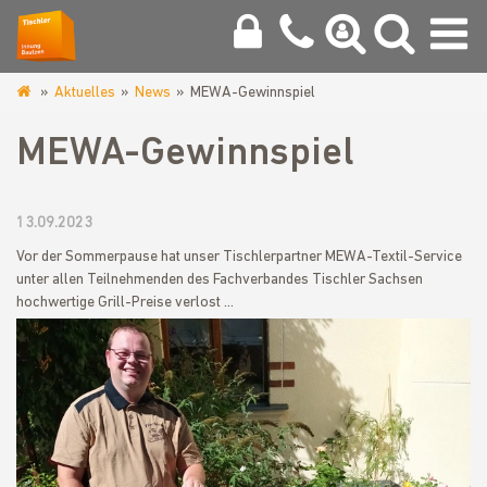
Aktuelles
News
MEWA-Gewinnspiel
www.tischlerinnung-
bautzen.de
MEWA-Gewinnspiel
13.09.2023
Vor der Sommerpause hat unser Tischlerpartner MEWA-Textil-Service
unter allen Teilnehmenden des Fachverbandes Tischler Sachsen
hochwertige Grill-Preise verlost ...