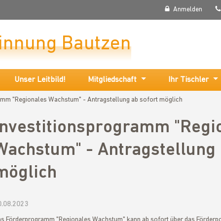
Anmelden
rinnung Bautzen
Unser Leitbild!
Mitgliedschaft
Ihr Tischler
amm "Regionales Wachstum" - Antragstellung ab sofort möglich
Investitionsprogramm "Regi
Wachstum" - Antragstellung 
möglich
0.08.2023
s Förderprogramm "Regionales Wachstum" kann ab sofort über das Förderpor