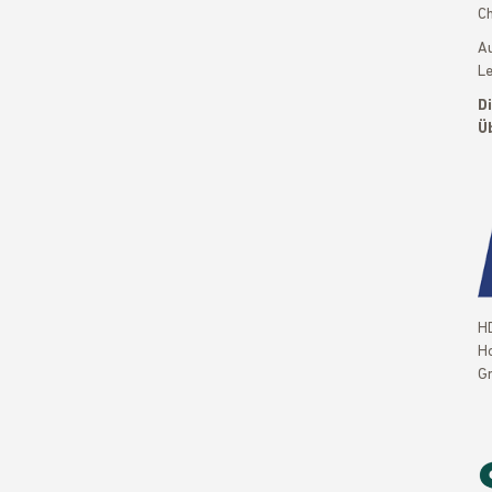
Ch
Au
Le
D
Üb
H
Ho
G