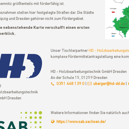
emnitz größtenteils mit förderfähig ist.
snahmen stellen hier festgelegte Straßen dar. Die Städte
ipzig und Dresden gehören nicht zum Fördergebiet.
ie nebenstehende Karte verschafft einen ersten
erblick.
Unser Tischlerpartner
HD - Holzbearbeitungs
komplexe Fördermittelantragstellung eine kom
HD - Holzbearbeitungstechnik GmbH Dresden
An der Schule 15, 01259 Dresden
0351 448 139 0
|
uberger@hd-dd.de
|
D
lzbearbeitungstechnik
mbH Dresden
Weitere Informationen finden Sie natürlich auch
https://www.sab.sachsen.de/