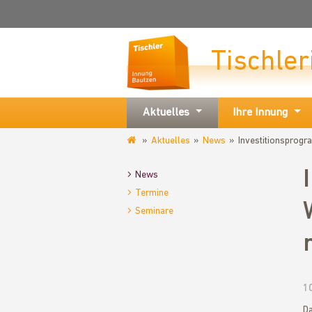
Tischle
Aktuelles
Ihre Innung
Aktuelles
News
Investitionsprogr
www.tischlerinnung-
bautzen.de
News
Termine
Seminare
1
Da