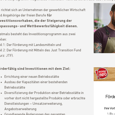
 richtet sich an Unternehmen der gewerblichen Wirtschaft
d Angehörige der freien Berufe
für
vestitionsvorhaben, die der Steigerung der
npassungs- und Wettbewerbsfähigkeit dienen.
stmals besteht das Investitionsprogramm aus zwei
ilen:
il 1: Der Förderung mit Landesmitteln und
il 2: Der Förderung mit Mitteln des Just Transition Fund
urz: JTF).
rderfähig sind Investitionen mit dem Ziel:
Errichtung einer neuen Betriebsstätte
Ausbau der Kapazitäten einer bestehenden
Betriebsstätte
Diversifizierung der Produktion einer Betriebsstätte in
vorher dort nicht hergestellte Produkte oder erbrachte
Dienstleistungen – Umsatzerweiterung,
Angebotserweiterung
Grundlegende Änderungen des gesamten