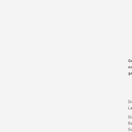
Ge
n
ge
Di
La
Di
Ba
So