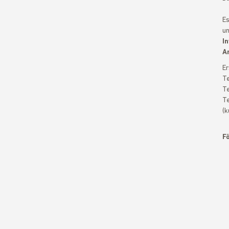
Es
un
In
A
Er
Te
Te
Te
(k
Fö