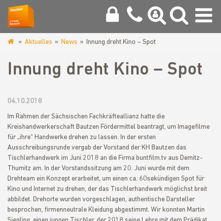
Aktuelles
News
Innung dreht Kino – Spot
www.tischlerinnung-
bautzen.de
Innung dreht Kino – Spot
04.10.2018
Im Rahmen der Sächsischen Fachkräfteallianz hatte die
Kreishandwerkerschaft Bautzen Fördermittel beantragt, um Imagefilme
für „ihre“ Handwerke drehen zu lassen. In der ersten
Ausschreibungsrunde vergab der Vorstand der KH Bautzen das
Tischlerhandwerk im Juni 2018 an die Firma buntfilm.tv aus Demitz-
Thumitz am. In der Vorstandssitzung am 20. Juni wurde mit dem
Drehteam ein Konzept erarbeitet, um einen ca. 60sekündigen Spot für
Kino und Internet zu drehen, der das Tischlerhandwerk möglichst breit
abbildet. Drehorte wurden vorgeschlagen, authentische Darsteller
besprochen, firmenneutrale Kleidung abgestimmt. Wir konnten Martin
Siegling, einen jungen Tischler, der 2018 seine Lehre mit dem Prädikat